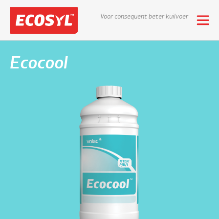
Voor consequent beter kuilvoer
Ecocool