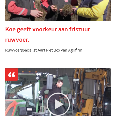
Koe geeft voorkeur aan friszuur
ruwvoer.
Ruwvoerspecialist Aart Piet Box van Agrifirm