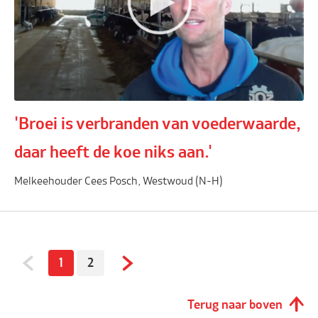
'Broei is verbranden van voederwaarde,
daar heeft de koe niks aan.'
Melkeehouder Cees Posch, Westwoud (N-H)
1
2
Terug naar boven