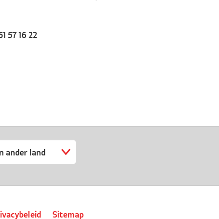
51 57 16 22
n ander land
ivacybeleid
Sitemap